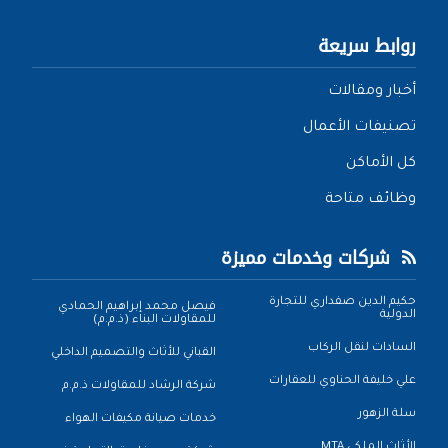
روابط سريعة
أخبار ومقالات
تصنيفات الأعمال
كل الأماكن
وظائف متاحة
شركات وخدمات مميزة
حكيم الدين صفداري للتجارة
فيصل محمد إبراهيم الحمادي
الدولية
للمقاولات البناء (ذ.م.م)
السادات لنقل الركاب
القباني للأثاث والتصميم الداخلي
علي خليفة الحناوي للعقارات
شركة الرشاد للمقاولات ذ.م.م
سلة الزهور
خدمات صيانة مكيفات الهواء
الأثاث الملكي MTA