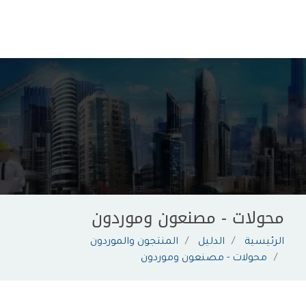
محولات - مصنعون وموردون
الرئيسية
الدليل
المنتجون والموردون
محولات - مصنعون وموردون